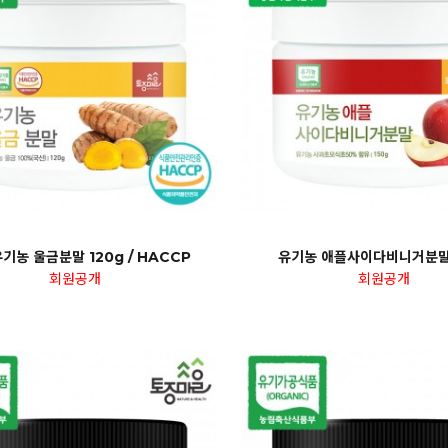
기농 울금분말 120g / HACCP
유기농 애플사이다비니거분말 
회원공개
회원공개