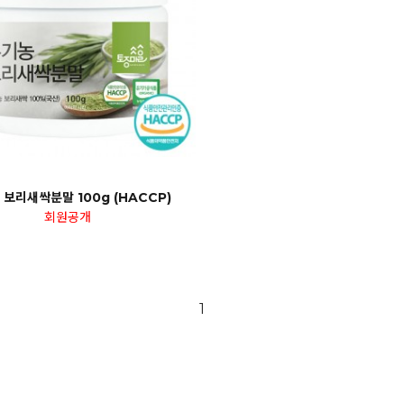
 보리새싹분말 100g (HACCP)
회원공개
1