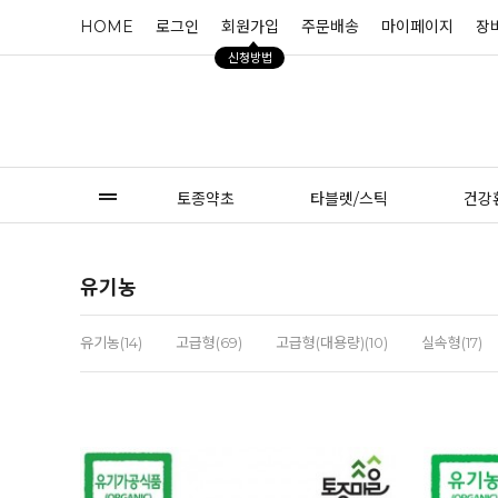
HOME
로그인
회원가입
주문배송
마이페이지
장
신청방법
토종약초
타블렛/스틱
건강
유기농
유기농(14)
고급형(69)
고급형(대용량)(10)
실속형(17)