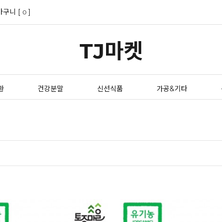
바구니 [
]
0
TJ마켓
환
건강분말
신선식품
가공&기타