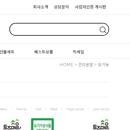
회사소개
상담문의
사업자인증 게시판
선물세트
베스트상품
빅세일
HOME
>
건강분말
>
유기농
New
Name
Hot
Best
High price
Low price