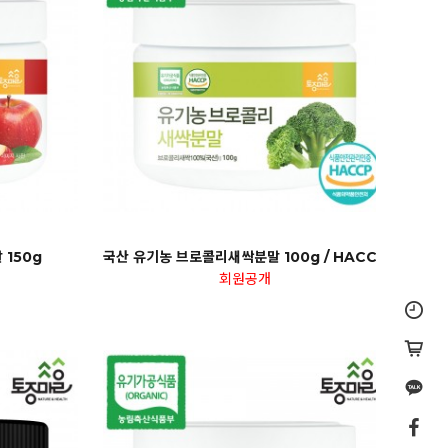
150g
국산 유기농 브로콜리새싹분말 100g / HACCP
회원공개