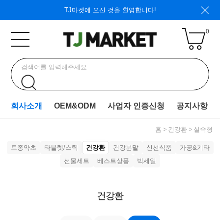
TJ마켓에 오신 것을 환영합니다!
0
회사소개
OEM&ODM
사업자 인증신청
공지사항
홈
건강환
실속형
토종약초
타블렛/스틱
건강환
건강분말
신선식품
가공&기타
선물세트
베스트상품
빅세일
건강환